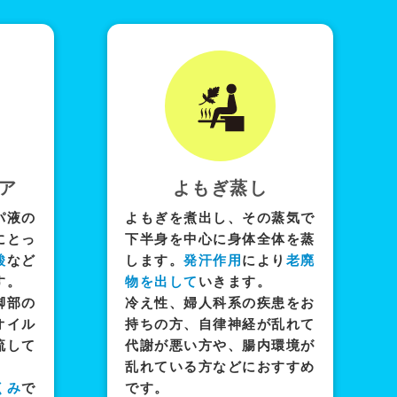
ア
よもぎ蒸し
パ液の
よもぎを煮出し、その蒸気で
にとっ
下半身を中心に身体全体を蒸
酸
など
します。
発汗作用
により
老廃
す。
物を出して
いきます。
脚部の
冷え性、婦人科系の疾患をお
オイル
持ちの方、自律神経が乱れて
流して
代謝が悪い方や、腸内環境が
乱れている方などにおすすめ
くみ
で
です。