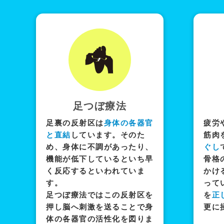
足つぼ療法
足裏の反射区は
身体の各器官
疲労
と直結
しています。そのた
筋肉
め、身体に不調があったり、
ぐし
機能が低下しているといち早
骨格
く反応するといわれていま
かけ
す。
って
足つぼ療法ではこの反射区を
を
正
押し脳へ刺激を送ることで身
更に
体の各器官の活性化を図りま