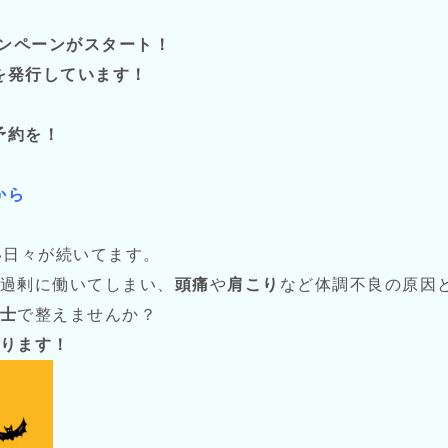
ャンペーンがスタート！
ンを発行しています！
予約を！
から
い日々が続いてます。
過剰に働いてしまい、
頭痛
や
肩こり
など体調不良の原因
士
で整えませんか？
ります！