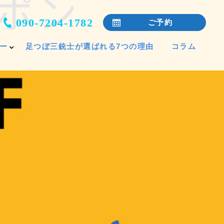
090-7204-1782
ご予約
ー
足つぼ三銃士が選ばれる7つの理由
コラム