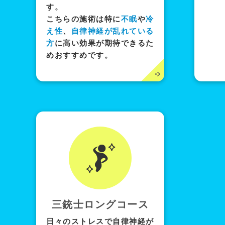
す。
こちらの施術は特に
不眠
や
冷
え性
、
自律神経が乱れている
方
に高い効果が期待できるた
めおすすめです。
三銃士
ロングコース
日々のストレスで自律神経が