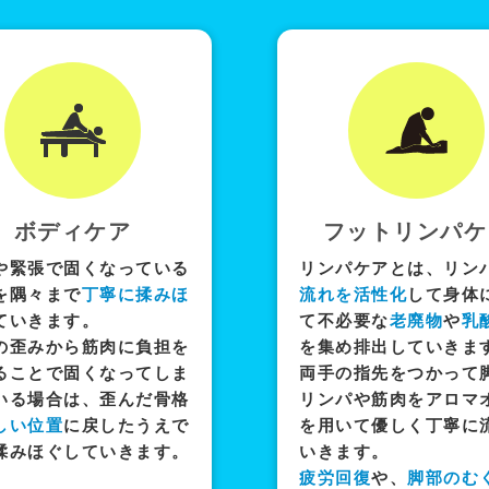
ボディケア
フットリンパケ
や緊張で固くなっている
リンパケアとは、リン
を隅々まで
丁寧に揉みほ
流れを活性化
して身体
ていきます。
て不必要な
老廃物
や
乳
の歪みから筋肉に負担を
を集め排出していきま
ることで固くなってしま
両手の指先をつかって
いる場合は、歪んだ骨格
リンパや筋肉をアロマ
しい位置
に戻したうえで
を用いて優しく丁寧に
揉みほぐしていきます。
いきます。
疲労回復
や、
脚部のむ