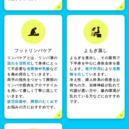
フットリンパケア
よもぎ蒸し
リンパケアとは、リンパ液の
よもぎを煮出し、その蒸気で
流れを活性化
して身体にとっ
下半身を中心に身体全体を蒸
て不必要な
老廃物
や
乳酸
など
します。
発汗作用
により
老廃
を集め排出していきます。
物を出して
いきます。
両手の指先をつかって脚部の
冷え性、婦人科系の疾患をお
リンパや筋肉をアロマオイル
持ちの方、自律神経が乱れて
を用いて優しく丁寧に流して
代謝が悪い方や、腸内環境が
いきます。
乱れている方などにおすすめ
疲労回復
や、
脚部のむくみ
で
です。
お悩みの方におすすめです。