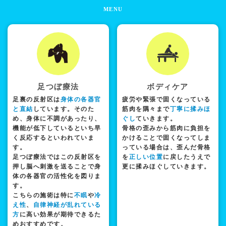
MENU
足つぼ療法
ボディケア
足裏の反射区は
身体の各器官
疲労や緊張で固くなっている
と直結
しています。そのた
筋肉を隅々まで
丁寧に揉みほ
め、身体に不調があったり、
ぐし
ていきます。
機能が低下しているといち早
骨格の歪みから筋肉に負担を
く反応するといわれていま
かけることで固くなってしま
す。
っている場合は、歪んだ骨格
足つぼ療法ではこの反射区を
を
正しい位置
に戻したうえで
押し脳へ刺激を送ることで身
更に揉みほぐしていきます。
体の各器官の活性化を図りま
す。
こちらの施術は特に
不眠
や
冷
え性
、
自律神経が乱れている
方
に高い効果が期待できるた
めおすすめです。